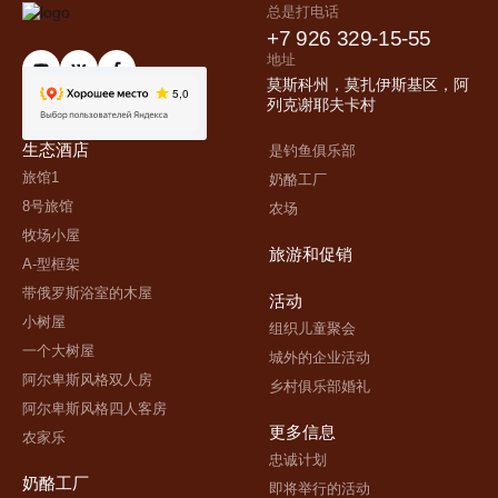
总是打电话
+7 926 329-15-55
地址
info@ecorancho.ru
莫斯科州，莫扎伊斯基区，阿
列克谢耶夫卡村
生态酒店
是钓鱼俱乐部
旅馆1
奶酪工厂
8号旅馆
农场
牧场小屋
旅游和促销
A-型框架
带俄罗斯浴室的木屋
活动
小树屋
组织儿童聚会
一个大树屋
城外的企业活动
阿尔卑斯风格双人房
乡村俱乐部婚礼
阿尔卑斯风格四人客房
更多信息
农家乐
忠诚计划
奶酪工厂
即将举行的活动