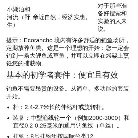
对于那些准
小湖泊和
备好搜索和
河流（野
亲近自然，经济实惠。
实验的人来
生）
说。
提示：Ecorancho 境内有许多舒适的
钓鱼
场所，
定期放养鱼类。这是一个理想的开始：您一定会
钓到一条大鲤鱼或草鱼，并可以立即在烤架上烹
饪您的捕获物。
基本的初学者套件：便宜且有效
钓鱼不需要昂贵的设备。从简单、多功能的套装
开始。
杆：2.4-2.7米长的伸缩杆或旋转杆。
装备：中型渔线轮一个（例如2000-3000）和
直径0.2-0.25毫米的通用钓鱼线（单丝）。
挂钩：8号挂钩组按国际分类12。