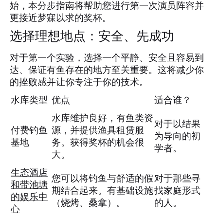
始，本分步指南将帮助您进行第一次演员阵容并
更接近梦寐以求的奖杯。
选择理想地点：安全、先成功
对于第一个实验，选择一个平静、安全且容易到
达、保证有鱼存在的地方至关重要。这将减少你
的挫败感并让你专注于你的技术。
水库类型
优点
适合谁？
水库维护良好，有鱼类资
对于以结果
付费钓鱼
源，并提供渔具租赁服
为导向的初
基地
务。获得奖杯的机会很
学者。
大。
生态酒店
您可以将钓鱼与舒适的假
对于那些寻
和带池塘
期结合起来。有基础设施
找家庭形式
的娱乐中
（烧烤、桑拿）。
的人。
心