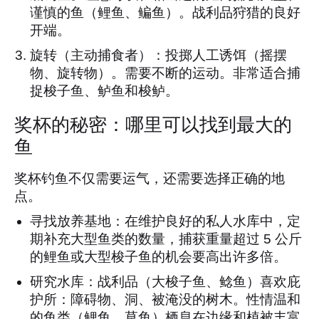
谨慎的鱼（鲤鱼、鳊鱼）。战利品狩猎的良好
开端。
旋转（主动捕食者）：投掷人工诱饵（摇摆
物、旋转物）。需要不断的运动。非常适合捕
捉梭子鱼、鲈鱼和梭鲈。
奖杯的秘密：哪里可以找到最大的
鱼
奖杯钓鱼不仅需要运气，还需要选择正确的地
点。
寻找放养基地：在维护良好的私人水库中，定
期补充大型鱼类的数量，捕获重量超过 5 公斤
的鲤鱼或大型梭子鱼的机会要高出许多倍。
研究水库：战利品（大梭子鱼、鲶鱼）喜欢庇
护所：障碍物、洞、被淹没的树木。性情温和
的鱼类（鲤鱼、草鱼）栖息在边缘和植被丰富