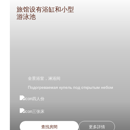
旅馆设有浴缸和小型
游泳池
全景浴室，淋浴间
Подогреваемая купель под открытым небом
四人份
三张床
查找房間
更多詳情