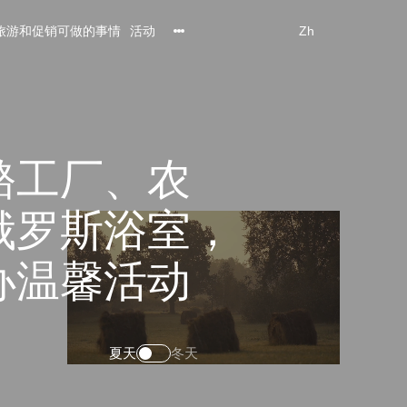
旅游和促销
可做的事情
活动
Zh
酪工厂、农
俄罗斯浴室，
办温馨活动
夏天
冬天