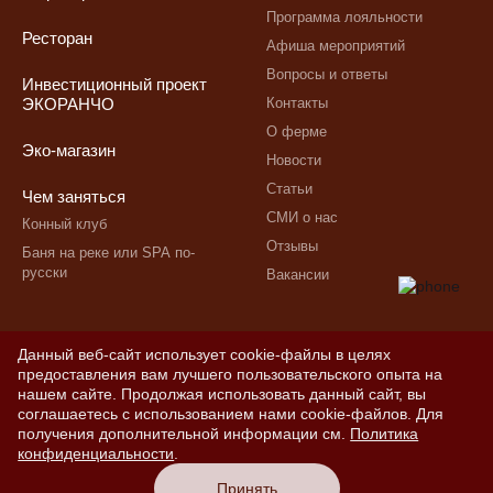
Программа лояльности
Ресторан
Афиша мероприятий
Вопросы и ответы
Инвестиционный проект
Контакты
ЭКОРАНЧО
О ферме
Эко-магазин
Новости
Статьи
Чем заняться
СМИ о нас
Конный клуб
Отзывы
Баня на реке или SPA по-
русски
Вакансии
Данный веб-сайт использует cookie-файлы в целях
предоставления вам лучшего пользовательского опыта на
нашем сайте. Продолжая использовать данный сайт, вы
© 2026,Copyright Экоранчо
Информация на сайте не
соглашаетесь с использованием нами cookie-файлов. Для
является публичной офертой
Правила проживания
получения дополнительной информации см.
Политика
Сделано с
Vela
конфиденциальности
.
Договор оферты
Политика конфиденциальности
Принять