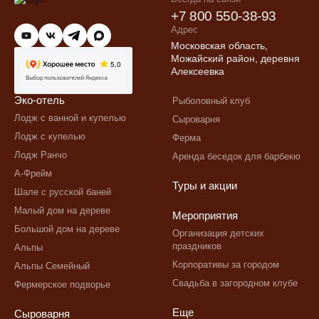
+7 800 550-38-93
Адрес
Московская область,
info@ecorancho.ru
Можайский район, деревня
Алексеевка
Эко-отель
Рыболовный клуб
Лодж с ванной и купелью
Сыроварня
Лодж с купелью
Ферма
Лодж Ранчо
Аренда беседок для барбекю
А-Фрейм
Туры и акции
Шале с русской баней
Малый дом на дереве
Мероприятия
Большой дом на дереве
Организация детских
праздников
Альпы
Корпоративы за городом
Альпы Семейный
Свадьба в загородном клубе
Фермерское подворье
Еще
Сыроварня