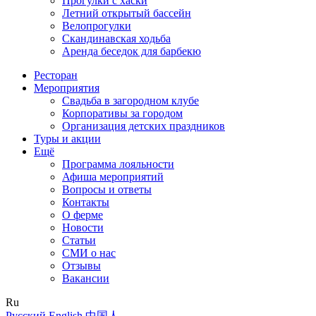
Прогулки с хаски
Летний открытый бассейн
Велопрогулки
Скандинавская ходьба
Аренда беседок для барбекю
Ресторан
Мероприятия
Свадьба в загородном клубе
Корпоративы за городом
Организация детских праздников
Туры и акции
Ещё
Программа лояльности
Афиша мероприятий
Вопросы и ответы
Контакты
О ферме
Новости
Статьи
СМИ о нас
Отзывы
Вакансии
Ru
Русский
English
中国人