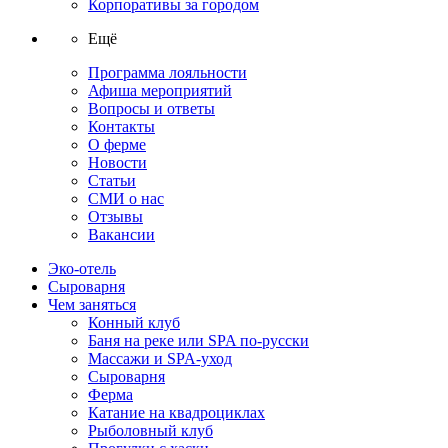
Корпоративы за городом
Ещё
Программа лояльности
Афиша мероприятий
Вопросы и ответы
Контакты
О ферме
Новости
Статьи
СМИ о нас
Отзывы
Вакансии
Эко-отель
Сыроварня
Чем заняться
Конный клуб
Баня на реке или SPA по-русски
Массажи и SPA-уход
Сыроварня
Ферма
Катание на квадроциклах
Рыболовный клуб